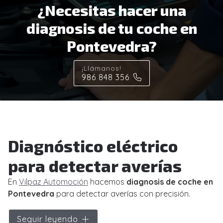
¿Necesitas hacer una
diagnosis de tu coche en
Pontevedra?
¡Llámanos!
986 848 356
Diagnóstico eléctrico
para detectar averías
En
Vilpaz Automoción
hacemos
diagnosis de coche en
Pontevedra
para detectar averías con precisión.
Con nuestro servicio de
diagnóstico eléctrico
,
Seguir leyendo