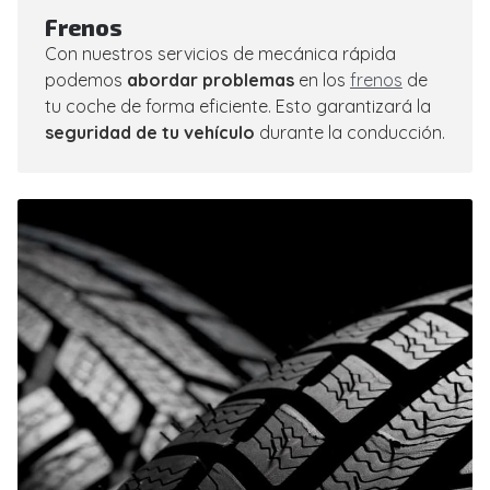
Frenos
Con nuestros servicios de mecánica rápida
podemos
abordar problemas
en los
frenos
de
tu coche de forma eficiente. Esto garantizará la
seguridad de tu vehículo
durante la conducción.